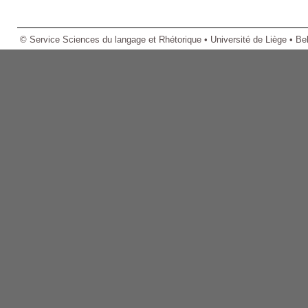
© Service Sciences du langage et Rhétorique • Université de Liège • Be