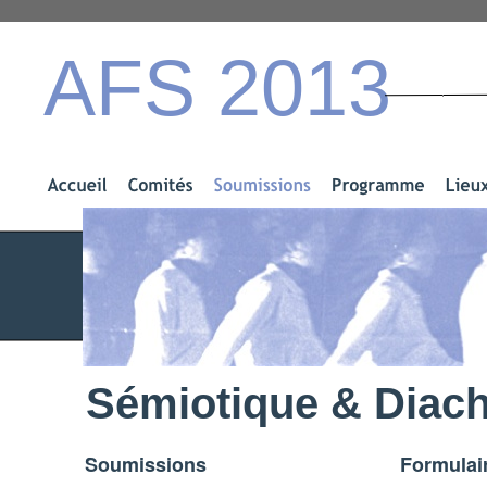
AFS 2013
Sémiotique
&
Diach
Soumissions
Formulai